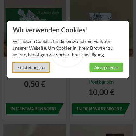
Wir verwenden Cookies!
Wir nutzen Cookies für die einwandfreie Funktion
unserer Website. Um Cookies in Ihrem Browser zu
setzen, benötigen wir vorher Ihre Einwilligung.
1250 Jahre Buchen -
Buchener Leporello -
Einstellungen
Akzeptieren
Postkarte grün
Stadtrundgang in
Postkarten
0,50 €
10,00 €