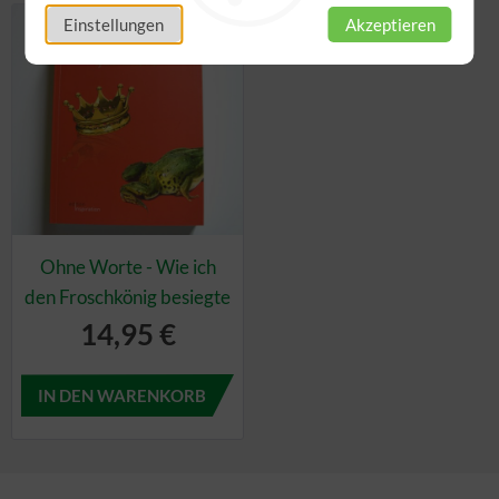
Einstellungen
Akzeptieren
Ohne Worte - Wie ich
den Froschkönig besiegte
14,95 €