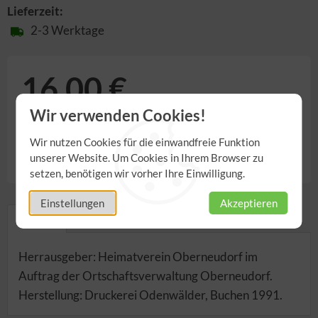
Lieferzeit:
2-3 Werktage
16,00 €
Wir verwenden Cookies!
inkl. 7,00% MwSt.
,
zzgl.
Versandkosten
Wir nutzen Cookies für die einwandfreie Funktion
Anzahl
unserer Website. Um Cookies in Ihrem Browser zu
setzen, benötigen wir vorher Ihre Einwilligung.
Einstellungen
Akzeptieren
Details
Herrausgeber: Heimatverein Oberneudorf im
Auftrag der Ortschaftsverwaltung Oberneudorf.
Herstellung: Druckerei Odenwälder, Buchen 1991.