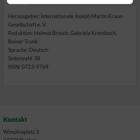
Herausgeber: Internationale Joseph Martin Kraus-
Gesellschaft e. V.
Redaktion: Helmut Brosch, Gabriela Krombach,
Rainer Trunk
Sprache: Deutsch
Seitenzahl: 38
ISSN: 0723-9769
Kontakt
Wimpinaplatz 3