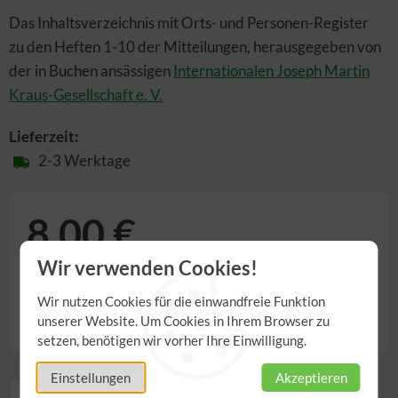
Das Inhaltsverzeichnis mit Orts- und Personen-Register
zu den Heften 1-10 der Mitteilungen, herausgegeben von
der in Buchen ansässigen
Internationalen Joseph Martin
Kraus-Gesellschaft e. V.
Lieferzeit:
2-3 Werktage
8,00 €
Wir verwenden Cookies!
inkl. 7,00% MwSt.
,
zzgl.
Versandkosten
Wir nutzen Cookies für die einwandfreie Funktion
Anzahl
unserer Website. Um Cookies in Ihrem Browser zu
setzen, benötigen wir vorher Ihre Einwilligung.
Einstellungen
Akzeptieren
Details