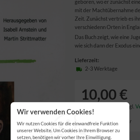
geboren, wo er zunächst eine
mit der Machtübernahme der 
Zeit. Zunächst vertrieb es ih
verschiedenn Orten in Engla
Das Buch zeigt, wie eine Ju
wie sich dann der Exodus ein
Lieferzeit:
2-3 Werktage
10,00 €
inkl. 7,00% MwSt.
,
zzgl.
V
Wir verwenden Cookies!
Derzeit nicht bestellbar
Wir nutzen Cookies für die einwandfreie Funktion
unserer Website. Um Cookies in Ihrem Browser zu
setzen, benötigen wir vorher Ihre Einwilligung.