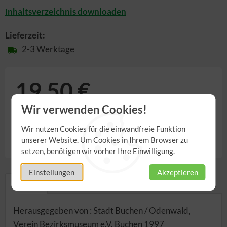
Inhaltsverzeichnis downloaden
Lieferzeit:
2-3 Werktage
19,50 €
Wir verwenden Cookies!
inkl. 7,00% MwSt.
,
zzgl.
Versandkosten
Wir nutzen Cookies für die einwandfreie Funktion
Anzahl
unserer Website. Um Cookies in Ihrem Browser zu
setzen, benötigen wir vorher Ihre Einwilligung.
Einstellungen
Akzeptieren
Details
Herausgegeben von : Stadt Buchen / Odenwald,
Verein Bezirksmuseum e.V. Buchen 1997