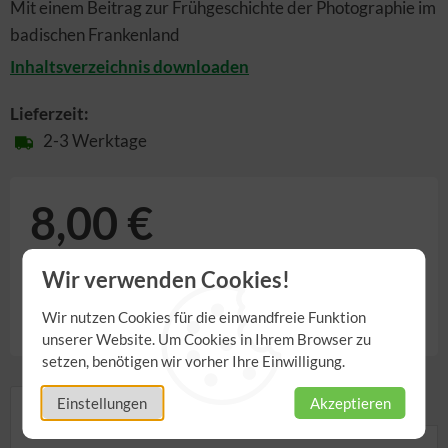
Mit einem Beitrag zur Frühgeschichte der Photographie im
badischen Frankenland
Inhaltsverzeichnis downloaden
Lieferzeit:
2-3 Werktage
8,00 €
inkl. 7,00% MwSt.
,
zzgl.
Versandkosten
Wir verwenden Cookies!
Anzahl
Wir nutzen Cookies für die einwandfreie Funktion
unserer Website. Um Cookies in Ihrem Browser zu
setzen, benötigen wir vorher Ihre Einwilligung.
Einstellungen
Akzeptieren
Details