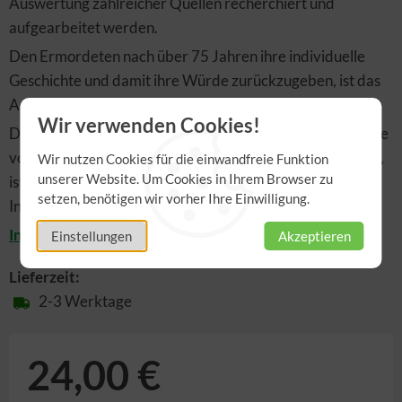
Auswertung zahlreicher Quellen recherchiert und
aufgearbeitet werden.
Den Ermordeten nach über 75 Jahren ihre individuelle
Geschichte und damit ihre Würde zurückzugeben, ist das
Anliegen dieses Buches.
Wir verwenden Cookies!
Das Buch, das in sehr würdiger und anspruchsvoller Weise
von der SchreiberGrimm Werbeagentur gestaltet wurde,
Wir nutzen Cookies für die einwandfreie Funktion
unserer Website. Um Cookies in Ihrem Browser zu
ist ab sofort hier im Online-Shop sowie in der Tourist-
setzen, benötigen wir vorher Ihre Einwilligung.
Information Buchen erhältlich!
Inhaltsverzeichnis downloaden
Einstellungen
Akzeptieren
Lieferzeit:
2-3 Werktage
24,00 €