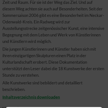
Zeit und Raum. Für sie ist der Weg das Ziel. Und auf
diesem Weg achten sie auch auf Besonderheiten. Seit der
Sommersaison 2006 gibt es eine Besonderheit im Neckar-
Odenwald-Kreis. Ein Radweg wird zur
Ausstellungsstrecke zeitgenössischer Kunst, eine intensive
Begegnung mit dem Leben und Werk von Künstlerinnen
und Künstlern wird möglich.
Die jungen Künstlerinnen und Künstler haben sich mit
ihren einzigartigen Skulpturen einen Platz in der
Kulturlandschaft erobert. Diese Dokumentation
unterstützt den Leser dabei die 18 Kunstwerke der ersten
Stunde zu verstehen.
Alle Kunstwerke sind bebildert und detailliert
beschrieben.
Inhaltsverzeichnis downloaden