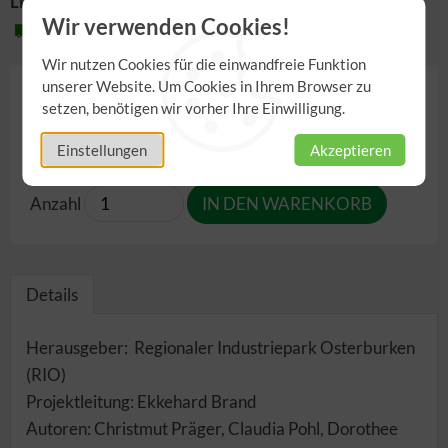
Lieferzeit:
Wir verwenden Cookies!
2-3 Werktage
Wir nutzen Cookies für die einwandfreie Funktion
unserer Website. Um Cookies in Ihrem Browser zu
14,90 €
setzen, benötigen wir vorher Ihre Einwilligung.
inkl. 7,00% MwSt.
,
zzgl.
Versandkosten
Einstellungen
Akzeptieren
Anzahl
Details
Herausgeber: Regionaler Industriepark Osterburken
(RIO)
Projektleitung: Ekkehard Brand
Autoren: Christmut Präger, Claudia Pohl, Dorothee