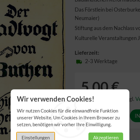
Das Förstlein bei Osterburk
Neumaier)
Stiftung aus dem Nachlass 
Kulturelle Veranstaltungen 
Lieferzeit:
2-3 Werktage
5,00 €
Wir verwenden Cookies!
inkl. 7,00% MwSt.
,
zzgl.
V
Wir nutzen Cookies für die einwandfreie Funktion
Anzahl
unserer Website. Um Cookies in Ihrem Browser zu
setzen, benötigen wir vorher Ihre Einwilligung.
Einstellungen
Akzeptieren