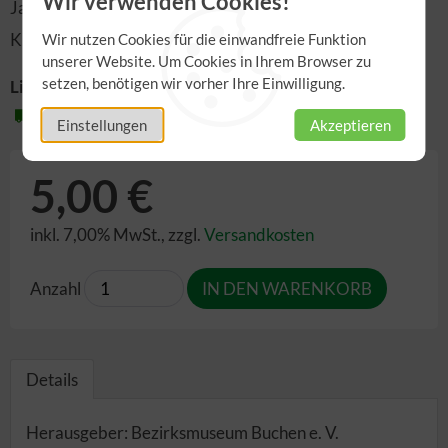
Wir verwenden Cookies!
Jahresberiht 2022/2023 (Alexander Rantasa)
Kulturelle Veranstaltungen April bis Juni 2024
Wir nutzen Cookies für die einwandfreie Funktion
unserer Website. Um Cookies in Ihrem Browser zu
setzen, benötigen wir vorher Ihre Einwilligung.
Lieferzeit:
2-3 Werktage
Einstellungen
Akzeptieren
5,00 €
inkl. 7,00% MwSt.
,
zzgl.
Versandkosten
Anzahl
Details
Herausgeber: Bezirksmuseum Buchen e. V.