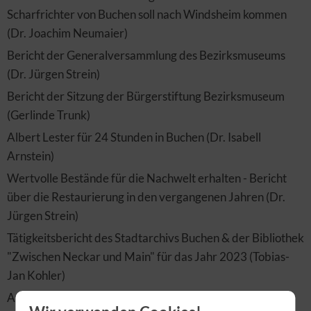
Scharfrichter von Buchen soll nach Windsheim kommen
(Dr. Joachim Neumaier)
Bericht der Generalversammlung des Bezirksmuseums
(Dr. Jürgen Strein)
Bericht der Sitzung der Bürgerstiftung Bezirksmuseum
(Gerlinde Trunk)
Albert Lester für 24 Stunden in Buchen (Dr. Isabell
Arnstein)
Wertvolle Bestände für die Nachwelt erhalten - Bericht
über die Restaurierung in den vergangenen Jahren (Dr.
Jürgen Strein)
Tätigkeitsbericht des Stadtarchivs Buchen & der Bibliothek
"Zwischen Neckar und Main" für das Jahr 2023 (Tobias-
Jan Kohler)
Aus dem Kreisarchiv Neckar-Odenwald-Kreis -