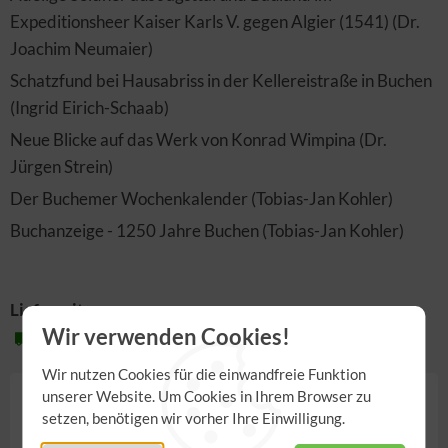
Expeditionsheer Kaiser Karls V. gegen Algier (1541) (Dr.
Joachim Neumaier)
Schatzfund bei Hausabriss in der Kellereistraße in Buchen
(Ingrid Eirich-Schaab)
Neue Blicke auf das Werk von Konrad Wimpina (Dr.
Jürgen Strein)
Der Buchemer Wochenkalender (Tobias-Jan Kohler)
Buchanzeige - 1250 Jahre Buchen (Tobias-Jan Kohler)
Lieferzeit:
Wir verwenden Cookies!
2-3 Werktage
Wir nutzen Cookies für die einwandfreie Funktion
unserer Website. Um Cookies in Ihrem Browser zu
5,00 €
setzen, benötigen wir vorher Ihre Einwilligung.