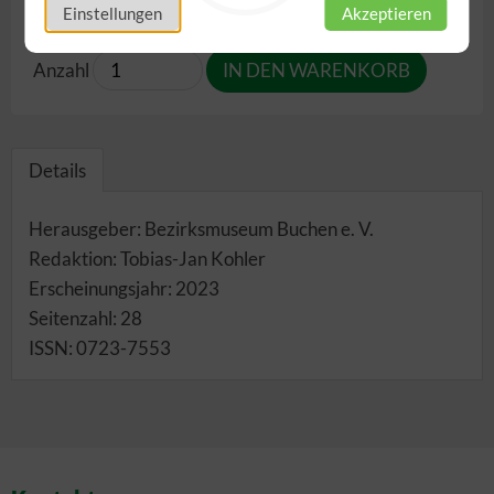
inkl. 7,00% MwSt.
,
zzgl.
Versandkosten
Einstellungen
Akzeptieren
Anzahl
Details
Herausgeber: Bezirksmuseum Buchen e. V.
Redaktion: Tobias-Jan Kohler
Erscheinungsjahr: 2023
Seitenzahl: 28
ISSN: 0723-7553