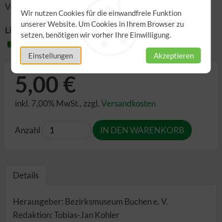
Vorstands- und Kuratoriumssitzung (Gerlinde Trunk)
Wir nutzen Cookies für die einwandfreie Funktion
unserer Website. Um Cookies in Ihrem Browser zu
Lieferzeit:
setzen, benötigen wir vorher Ihre Einwilligung.
2-3 Werktage
Einstellungen
Akzeptieren
5,00 €
inkl. 7,00% MwSt.
,
zzgl.
Versandkosten
Anzahl
Details
Herausgeber: Bezirksmuseum Buchen e. V.
Redaktion: Tobias-Jan Kohler