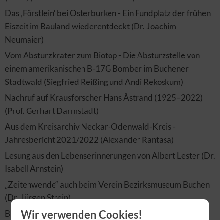
Das ‚Förstlein‘ bei Osterburken - Ein Fundplatz der frühen
Eiszeit im Bauland wiederentdeckt (Dr. Joachim
Neumaier)
Vom Absturzkrater zum Biotop - Die Absturzstelle von
einem amerikanischen B-17G Bomber im Buchener
Stadtwald (Siegfried Reißing und Andi Rekoskum)
Nachruf auf Krausforscher Hans Åstrand (1925–2022)
(Prof. Gerhart Darmstadt)
Aus dem Kreisarchiv Neckar-Odenwald-Kreis -
Jahresbericht 2021/2022 (Alexander Rantasa)
Lesung aus den Lebenserinnerungen von Albert Lester (Dr.
Isabell Arnstein)
„Zeitenwende“ auch beim Verein Bezirksmuseum Buchen
(Dr. Jürgen Strein)
Wir verwenden Cookies!
Bürgerstiftung Bezirksmuseum Buchen - Bericht über die