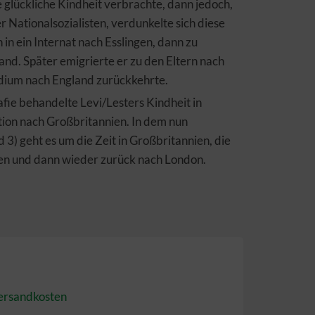
 glückliche Kindheit verbrachte, dann jedoch,
Nationalsozialisten, verdunkelte sich diese
n in ein Internat nach Esslingen, dann zu
nd. Später emigrierte er zu den Eltern nach
dium nach England zurückkehrte.
afie behandelte Levi/Lesters Kindheit in
ion nach Großbritannien. In dem nun
 3) geht es um die Zeit in Großbritannien, die
en und dann wieder zurück nach London.
ersandkosten