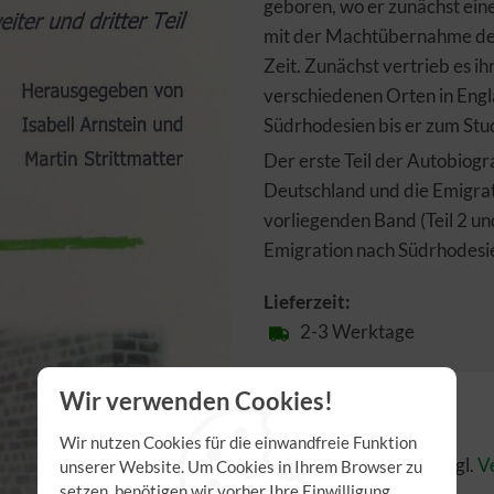
geboren, wo er zunächst eine
mit der Machtübernahme der 
Zeit. Zunächst vertrieb es ih
verschiedenen Orten in Engla
Südrhodesien bis er zum Stu
Der erste Teil der Autobiogr
Deutschland und die Emigrat
vorliegenden Band (Teil 2 und
Emigration nach Südrhodesi
Lieferzeit:
2-3 Werktage
Wir verwenden Cookies!
10,00 €
Wir nutzen Cookies für die einwandfreie Funktion
inkl. 7,00% MwSt.
,
zzgl.
V
unserer Website. Um Cookies in Ihrem Browser zu
setzen, benötigen wir vorher Ihre Einwilligung.