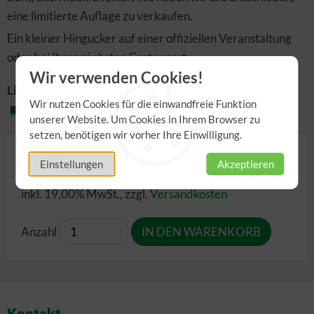
eine limitierte Auflage zu verkaufen.
Ein kleiner Hingucker auf einer offiziellen Veranstaltung
oder bei Ihrer nächsten Gartenparty.
Wir verwenden Cookies!
Lieferzeit:
Wir nutzen Cookies für die einwandfreie Funktion
2-3 Werktage
unserer Website. Um Cookies in Ihrem Browser zu
setzen, benötigen wir vorher Ihre Einwilligung.
4,00 €
Einstellungen
Akzeptieren
inkl. 19,00% MwSt.
,
zzgl.
Versandkosten
Anzahl
Kontakt