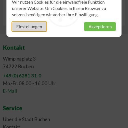
Wir nutzen Cookies für die einwandfreie Funktion
unserer Website. Um Cookies in Ihrem Browser zu
Anzahl
setzen, benötigen wir vorher Ihre Einwilligung.
Einstellungen
Akzeptieren
Kontakt
Wimpinaplatz 3
74722 Buchen
+49 (0) 6281 31-0
Mo.-Fr. 08.00 - 16.00 Uhr
E-Mail
Service
Über die Stadt Buchen
Kontakt