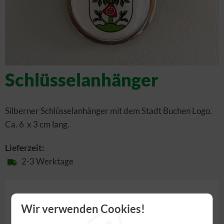
Schlüsselanhänger
Silberner Schlüsselanhänger mit dem Stadt Buchen Logo.
Ca. 6 x 3 cm lang.
Lieferzeit:
2-3 Werktage
5,00 €
Wir verwenden Cookies!
inkl. 19,00% MwSt.
,
zzgl.
Versandkosten