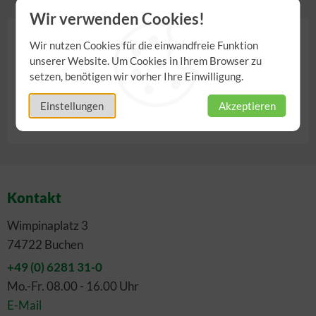
Wir verwenden Cookies!
4,00 €
Wir nutzen Cookies für die einwandfreie Funktion
unserer Website. Um Cookies in Ihrem Browser zu
inkl. 19,00% MwSt.
,
zzgl.
Versandkosten
setzen, benötigen wir vorher Ihre Einwilligung.
Einstellungen
Akzeptieren
Anzahl
Kontakt
Wimpinaplatz 3
74722 Buchen
+49 (0) 6281 31-0
Mo.-Fr. 08.00 - 16.00 Uhr
E-Mail