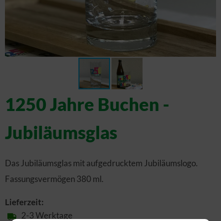
1250 Jahre Buchen -
Jubiläumsglas
Das Jubiläumsglas mit aufgedrucktem Jubiläumslogo.
Fassungsvermögen 380 ml.
Lieferzeit:
2-3 Werktage