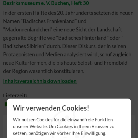
Bezirksmuseum e. V. Buchen, Heft 30
In der ersten Hälfte des 20. Jahrunderts setzten die neuen
Namen "Badisches Frankenland" und
"Madonnenländchen" eine neue Sicht der Landschaft
gegen alte Begriffe wie "Badisches Hinterland" oder "
Badisches Sibirien" durch. Dieser Diskurs, der in seinen
Protagonisten und Medien analysiert wird, schuf zugleich
neue Kulturformen, die bis heute Selbst- und Fremdbild
der Region wesentlich konstituieren.
Inhaltsverzeichnis downloaden
Lieferzeit:
2-3 Werktage
Wir verwenden Cookies!
Wir nutzen Cookies für die einwandfreie Funktion
14,50 €
unserer Website. Um Cookies in Ihrem Browser zu
setzen, benötigen wir vorher Ihre Einwilligung.