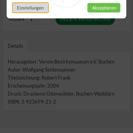
inkl. 7,00% MwSt.
,
zzgl.
Versandkosten
Einstellungen
Akzeptieren
Anzahl
Details
Herausgeber: Verein Bezirksmuseum e.V. Buchen
Autor: Wolfgang Seidenspinner
Titelzeichnung: Robert Frank
Erscheinungsjahr: 2004
Druck: Druckerei Odenwälder, Buchen-Walldürn
ISBN: 3-923699-21-2